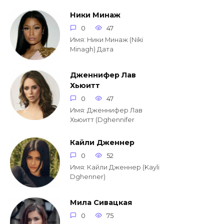
Ники Минаж
0
47
Имя: Ники Минаж (Niki
Minagh) Дата
Дженнифер Лав
Хьюитт
0
47
Имя: Дженнифер Лав
Хьюитт (Dghennifer
Кайли Дженнер
0
52
Имя: Кайли Дженнер (Kayli
Dghenner)
Мила Сивацкая
0
75