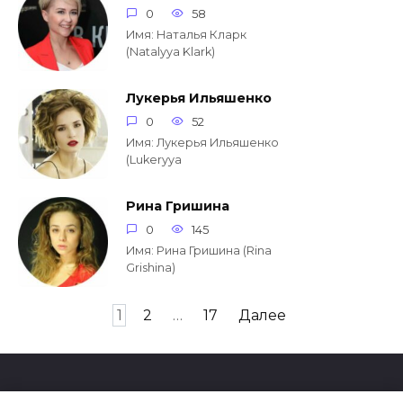
0
58
Имя: Наталья Кларк
(Natalyya Klark)
Лукерья Ильяшенко
0
52
Имя: Лукерья Ильяшенко
(Lukeryya
Рина Гришина
0
145
Имя: Рина Гришина (Rina
Grishina)
Навигация
1
2
…
17
Далее
по
записям