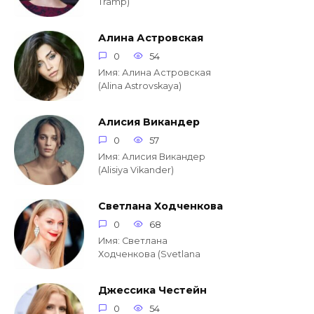
Tramp)
Алина Астровская
0
54
Имя: Алина Астровская
(Alina Astrovskaya)
Алисия Викандер
0
57
Имя: Алисия Викандер
(Alisiya Vikander)
Светлана Ходченкова
0
68
Имя: Светлана
Ходченкова (Svetlana
Джессика Честейн
0
54