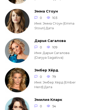
Эмма Стоун
0
103
Имя: Эмма Стоун (Emma
Stoun) Дата
Дарья Сагалова
0
109
Имя: Дарья Сагалова
(Daryya Sagalova)
Эмбер Хёрд
0
79
Имя: Эмбер Хёрд (Ember
Herd) Дата
Эмилия Кларк
0
54