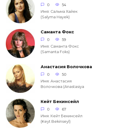
0
54
Имя: Сальма Хайек
(Salyma Hayek)
Саманта Фокс
0
59
Имя: Саманта Фокс
(Samanta Foks)
Анастасия Волочкова
0
50
Имя: Анастасия
Волочкова (Anastasiya
Кейт Бекинсейл
0
67
Имя: Кейт Бекинсейл
(Keyt Bekinseyl)