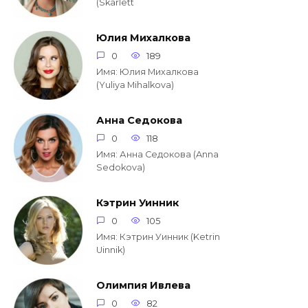
(Skarlett
Юлия Михалкова
0
189
Имя: Юлия Михалкова
(Yuliya Mihalkova)
Анна Седокова
0
118
Имя: Анна Седокова (Anna
Sedokova)
Кэтрин Уинник
0
105
Имя: Кэтрин Уинник (Ketrin
Uinnik)
Олимпия Ивлева
0
82