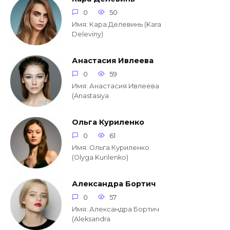
0
50
Имя: Кара Делевинь (Kara
Deleviny)
Анастасия Ивлеева
0
59
Имя: Анастасия Ивлеева
(Anastasiya
Ольга Куриленко
0
61
Имя: Ольга Куриленко
(Olyga Kurilenko)
Александра Бортич
0
57
Имя: Александра Бортич
(Aleksandra