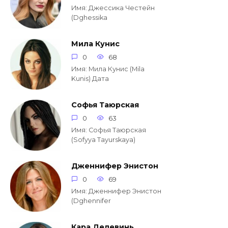
Имя: Джессика Честейн
(Dghessika
Мила Кунис
0
68
Имя: Мила Кунис (Mila
Kunis) Дата
Софья Таюрская
0
63
Имя: Софья Таюрская
(Sofyya Tayurskaya)
Дженнифер Энистон
0
69
Имя: Дженнифер Энистон
(Dghennifer
Кара Делевинь