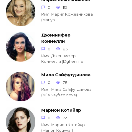
0
115
Имя: Мария Кожевникова
(Mariya
Дженнифер
Коннелли
0
85
Имя: Дженнифер
Коннелли (Dghennifer
Мила Сайфутдинова
0
78
Имя: Мила Сайфутдинова
(Mila Sayfutdinova)
Марион Котийяр
0
72
Имя: Марион Котийяр
(Marion Kotiyyar)