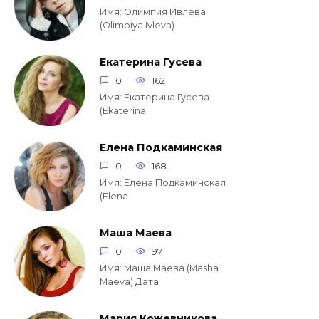
Имя: Олимпия Ивлева
(Olimpiya Ivleva)
Екатерина Гусева
0
162
Имя: Екатерина Гусева
(Ekaterina
Елена Подкаминская
0
168
Имя: Елена Подкаминская
(Elena
Маша Маева
0
97
Имя: Маша Маева (Masha
Maeva) Дата
Мария Кожевникова