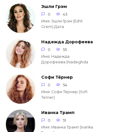
Эшли Грэм
0
43
Имя: Эшли Грэм (Eshli
Grem) Дата
Надежда Дорофеева
0
55
Имя: Надежда
Дорофеева (Nadeghda
Софи Тёрнер
0
54
Имя: Софи Тёрнер (Sofi
Terner)
Иванка Трамп
0
51
Имя: Иванка Трамп (Ivanka