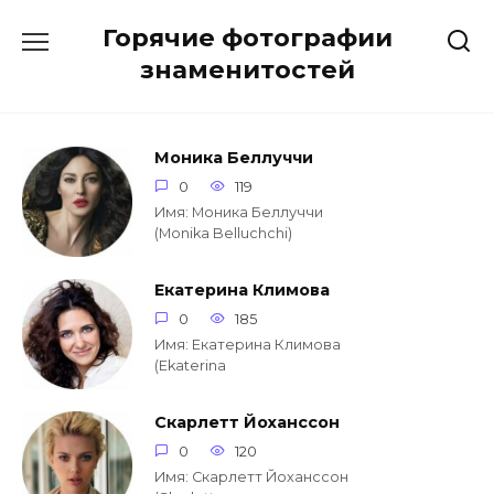
Перейти
Горячие фотографии
к
содержанию
знаменитостей
Моника Беллуччи
0
119
Имя: Моника Беллуччи
(Monika Belluchchi)
Екатерина Климова
0
185
Имя: Екатерина Климова
(Ekaterina
Скарлетт Йоханссон
0
120
Имя: Скарлетт Йоханссон