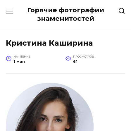
Перейти
Горячие фотографии
к
содержанию
знаменитостей
Кристина Каширина
НА ЧТЕНИЕ
ПРОСМОТРОВ
1 мин
61