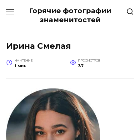
Перейти
Горячие фотографии
к
содержанию
знаменитостей
Ирина Смелая
НА ЧТЕНИЕ
ПРОСМОТРОВ
1 мин
37