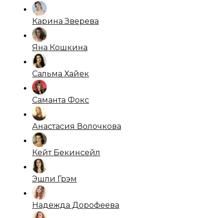
Карина Зверева
Яна Кошкина
Сальма Хайек
Саманта Фокс
Анастасия Волочкова
Кейт Бекинсейл
Эшли Грэм
Надежда Дорофеева