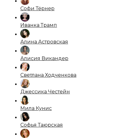
Софи Тёрнер
Иванка Трамп
Алина Астровская
Алисия Викандер
Светлана Ходченкова
Джессика Честейн
Мила Кунис
Софья Таюрская