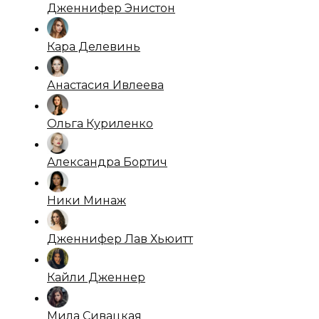
Дженнифер Энистон
Кара Делевинь
Анастасия Ивлеева
Ольга Куриленко
Александра Бортич
Ники Минаж
Дженнифер Лав Хьюитт
Кайли Дженнер
Мила Сивацкая