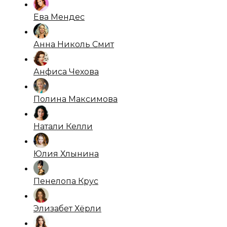
Ева Мендес
Анна Николь Смит
Анфиса Чехова
Полина Максимова
Натали Келли
Юлия Хлынина
Пенелопа Крус
Элизабет Хёрли