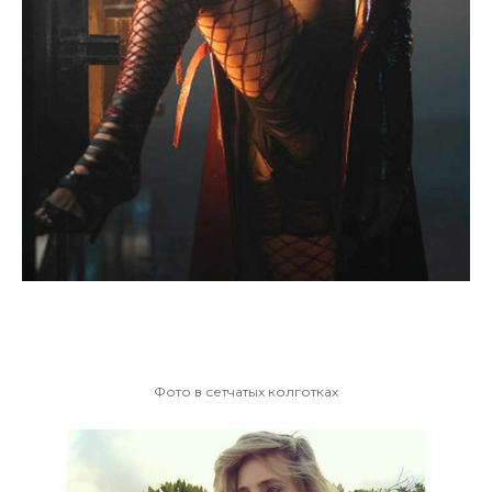
Фото в сетчатых колготках