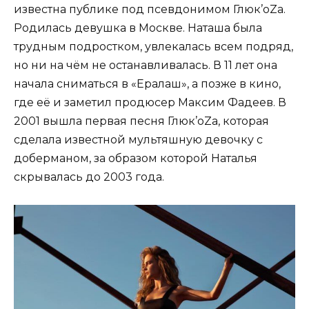
известна публике под псевдонимом Глюк’oZa.
Родилась девушка в Москве. Наташа была
трудным подростком, увлекалась всем подряд,
но ни на чём не останавливалась. В 11 лет она
начала сниматься в «Ералаш», а позже в кино,
где её и заметил продюсер Максим Фадеев. В
2001 вышла первая песня Глюк’oZa, которая
сделала известной мультяшную девочку с
доберманом, за образом которой Наталья
скрывалась до 2003 года.