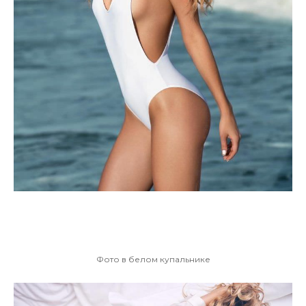
Фото в белом купальнике