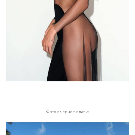
Фото в чёрном платье