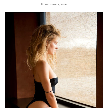
Фото с накидкой