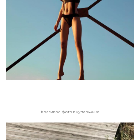
Красивое фото в купальнике