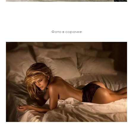
Фото в сорочке