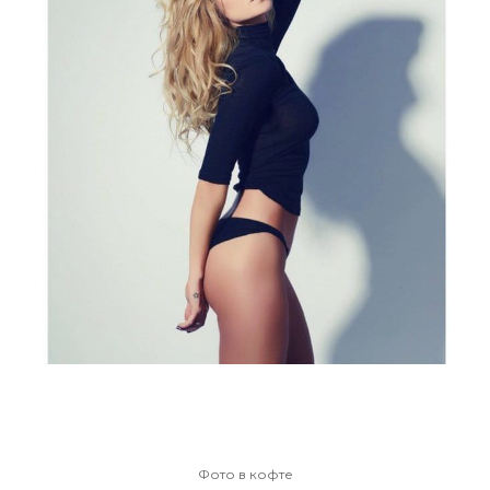
Фото в кофте