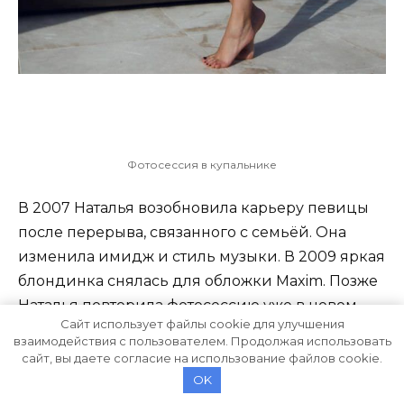
Фотосессия в купальнике
В 2007 Наталья возобновила карьеру певицы
после перерыва, связанного с семьёй. Она
изменила имидж и стиль музыки. В 2009 яркая
блондинка снялась для обложки Maxim. Позже
Наталья повторила фотосессию уже в новом
Сайт использует файлы cookie для улучшения
образе в 2016 году. Теперь это уже не озорная
взаимодействия с пользователем. Продолжая использовать
девчонка, а взрослая привлекательная
сайт, вы даете согласие на использование файлов cookie.
женщина с отличной фигурой, которую она
OK
увековечила в песне «Танцуй, Россия!».