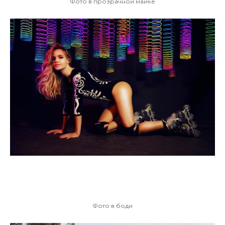
Фото в прозрачной майке
Фото в боди