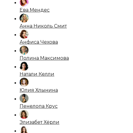
Ева Мендес
Анна Николь Смит
Анфиса Чехова
Полина Максимова
Натали Келли
Юлия Хлынина
Пенелопа Крус
Элизабет Хёрли