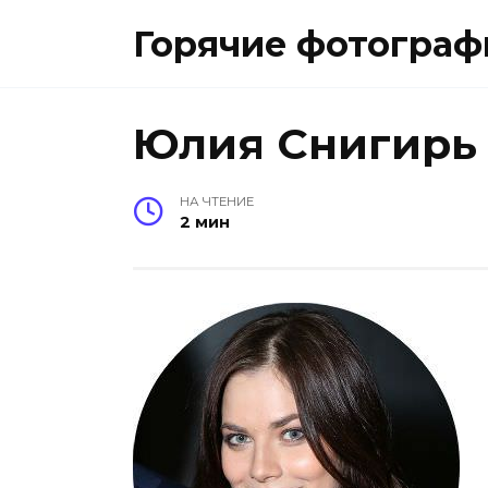
Перейти
Горячие фотограф
к
содержанию
Юлия Снигирь
НА ЧТЕНИЕ
2 мин