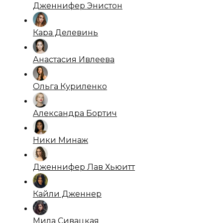
Дженнифер Энистон
Кара Делевинь
Анастасия Ивлеева
Ольга Куриленко
Александра Бортич
Ники Минаж
Дженнифер Лав Хьюитт
Кайли Дженнер
Мила Сивацкая