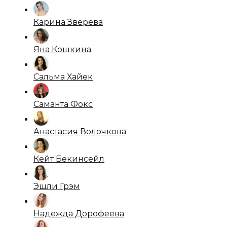
Карина Зверева
Яна Кошкина
Сальма Хайек
Саманта Фокс
Анастасия Волочкова
Кейт Бекинсейл
Эшли Грэм
Надежда Дорофеева